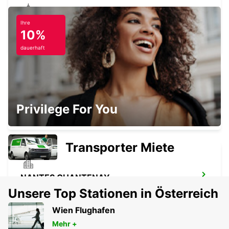
Ihre
PORNIC
10%
PORNIC - FRANCE
dauerhaft
NANTES FLUGHAFEN
Privilege For You
BOUGUENAIS - FRANCE
Transporter Miete
NANTES CHANTENAY
NANTES - FRANCE
Unsere Top Stationen in Österreich
Wien Flughafen
Mehr +