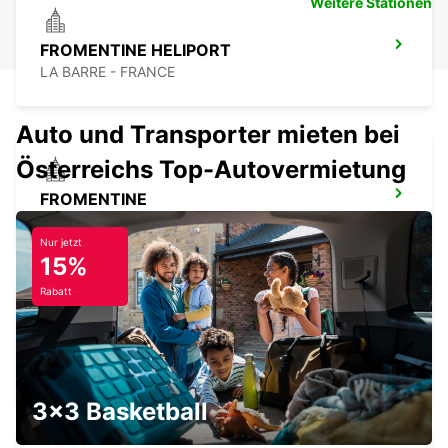
Weitere Stationen
FROMENTINE HELIPORT
LA BARRE - FRANCE
Auto und Transporter mieten bei
Österreichs Top-Autovermietung
FROMENTINE
FROMENTINE - FRANCE
Nur jetzt
15%
Rabatt
LA ROCHE-SUR-YON BAHNHOF
LA ROCHE SUR YON - FRANCE
3x3 Basketball