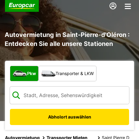
Autovermietung in Saint-Pierre-d'Oléron :
Entdecken Sie alle unsere Stationen
Welche Art von Fahrzeug?
Pkw
Transporter & LKW
Abholort auswählen
Autovermietung
Transporter Mieten
Saint Pierre D