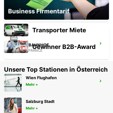
SURGERES
Business Firmentarif
SURGERES - FRANCE
Transporter Miete
SAINTES BAHNHOF
Gewinner B2B-Award
SAINTES - FRANCE
Unsere Top Stationen in Österreich
Wien Flughafen
LUCON
Mehr +
SAINTE GEMME LA PLAINE - FRANCE
Salzburg Stadt
Mehr +