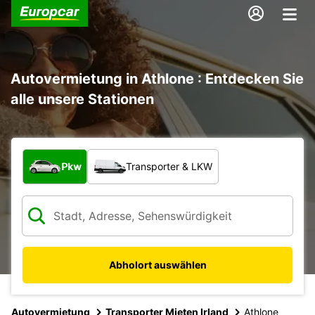
Autovermietung in Athlone : Entdecken Sie
alle unsere Stationen
Welche Art von Fahrzeug?
Pkw
Transporter & LKW
Abholort auswählen
Autovermietung
Transporter Mieten Irland
Athlone