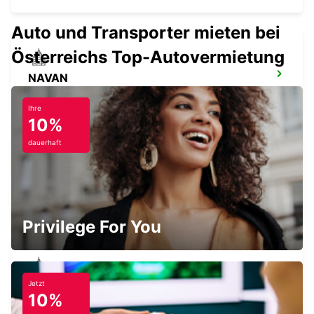
Auto und Transporter mieten bei
Österreichs Top-Autovermietung
NAVAN
NAVAN - IRELAND
Ihre
10%
dauerhaft
NAAS
NAAS - IRELAND
Privilege For You
Jetzt
SLIGO
10%
CARRAROE - IRELAND