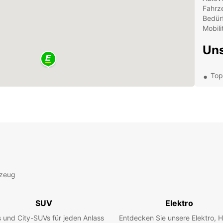
Fahrz
Bedürf
Mobili
Uns
Top
Fle
Tra
Kun
Entde
mit e
maleri
Sehen
die Na
rzeug
Buche
und ge
SUV
Elektro
Fahrt 
 und City-SUVs für jeden Anlass
Entdecken Sie unsere Elektro, H
zu hei