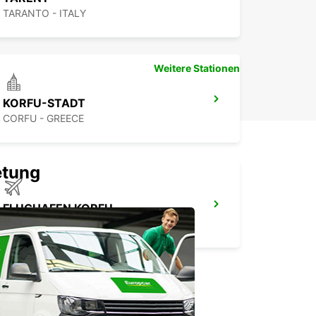
TARANTO - ITALY
Weitere Stationen
KORFU-STADT
CORFU - GREECE
etung
FLUGHAFEN KORFU
CORFU - GREECE