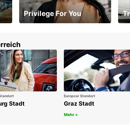
Privilege For You
Tr
Mitgliedschaft mit Vorteilen
Ihr
rreich
Standort
Europcar Standort
urg Stadt
Graz Stadt
Mehr +