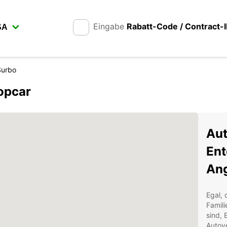
Eingabe
Rabatt-Code / Contract-
Surbo
opcar
Aut
Ent
Ang
Egal, 
Famil
sind, 
Autove