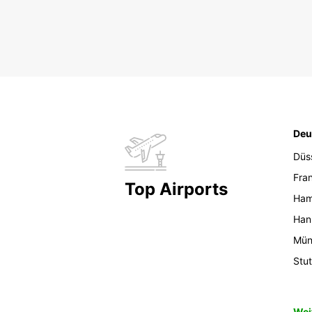
Deu
Düs
Fran
Top Airports
Ham
Han
Mün
Stut
Wei