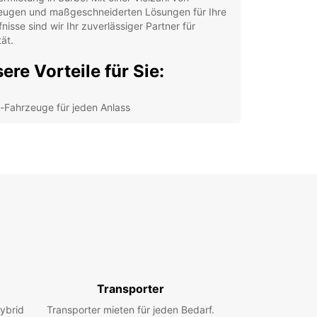
eugen und maßgeschneiderten Lösungen für Ihre
nisse sind wir Ihr zuverlässiger Partner für
tät.
ere Vorteile für Sie:
-Fahrzeuge für jeden Anlass
xible Mietdauern und Abholstandorte
nsparente Preise ohne versteckte Gebühren
denorientierter Service rund um die Uhr
cken Sie die Schönheit von Surbo und Umgebung
inem Mietwagen von Europcar. Erkunden Sie die
schen Straßen, besuchen Sie historische
swürdigkeiten oder machen Sie einen Ausflug in
tur. Mit Europcar wird Ihre Reise unvergesslich!
n Sie noch heute Ihren Mietwagen bei Europcar
nießen Sie eine stressfreie und komfortable
Transporter
in Surbo. Wir freuen uns darauf, Sie willkommen
ybrid
Transporter mieten für jeden Bedarf.
ßen und Ihnen ein unvergessliches