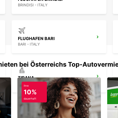
BRINDISI - ITALY
FLUGHAFEN BARI
BARI - ITALY
mieten bei Österreichs Top-Autovermi
TIRANA
TIRANA - ALBANIA
Ihre
10%
dauerhaft