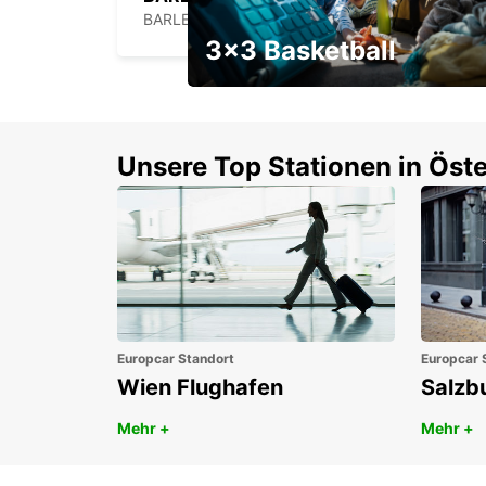
BARLETTA - ITALY
3x3 Basketball
Ein Wochenendrabatt mit
Gutschein
Unsere Top Stationen in Öste
Europcar Standort
Europcar 
Wien Flughafen
Salzb
Mehr +
Mehr +