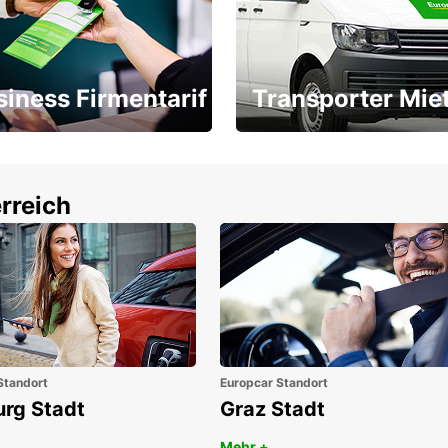
siness Firmentarif
Transporter Mie
Ihr Transporter für jeden
latz ÖGVS B2B-Award
Bedarf
rreich
Standort
Europcar Standort
urg Stadt
Graz Stadt
Mehr +