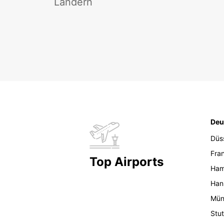
Ländern
Deu
Düs
Fran
Top Airports
Ham
Han
Mün
Stut