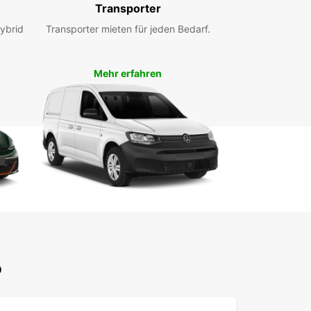
Transporter
twagen abzuholen oder zurückzugeben.
ybrid
ken Sie mit Europcar Vila do Porto die Schönheit
Transporter mieten für jeden Bedarf.
nta Maria und erleben Sie die Freiheit und
ilität, die ein Mietwagen bietet. Buchen Sie noch
und sichern Sie sich Ihr Fahrzeug für Ihre Reise!
Mehr erfahren
o