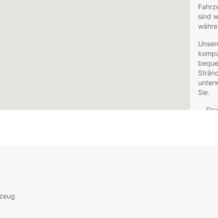
Fahrz
sind w
währen
Unsere
kompa
bequem
Stränd
unter
Sie.
Fle
Woc
dam
gen
24/
um 
ode
Erle
Sta
rzeug
gel
imm