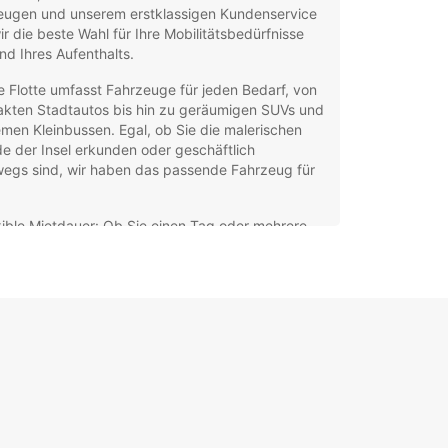
eugen und unserem erstklassigen Kundenservice
ir die beste Wahl für Ihre Mobilitätsbedürfnisse
d Ihres Aufenthalts.
 Flotte umfasst Fahrzeuge für jeden Bedarf, von
kten Stadtautos bis hin zu geräumigen SUVs und
en Kleinbussen. Egal, ob Sie die malerischen
e der Insel erkunden oder geschäftlich
wegs sind, wir haben das passende Fahrzeug für
xible Mietdauer: Ob Sie einen Tag oder mehrere
hen bleiben, wir bieten flexible Mietoptionen,
it Sie Ihren Aufenthalt ohne Einschränkungen
ießen können.
7 Kundenservice: Unser Team steht Ihnen rund
die Uhr zur Verfügung, um Ihnen bei allen Fragen
r Anliegen zu helfen, damit Ihr Mietwagen-
bnis reibungslos verläuft.
ndorte in der Nähe: Mit mehreren praktisch
egenen Standorten in Vila do Porto finden Sie
er eine Europcar-Agentur in Ihrer Nähe, um Ihren