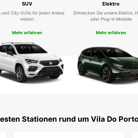
SUV
Elektro
Mie
 und City-SUVs für jeden Anlass
Entdecken Sie unsere Elektro, H
Entdec
mieten
oder Plug-in Modelle
von Sa
Flexib
heute 
Mehr erfahren
Mehr erfahren
testen Stationen rund um Vila Do Port