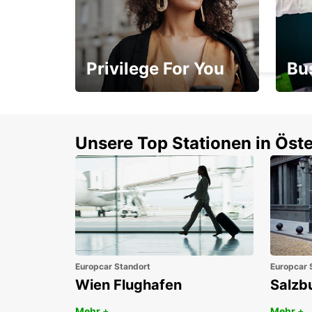
HORTA HAFENTERMINAL
HORTA - PORTUGAL
Privilege For You
Bu
Mitgliedschaft mit
1. P
Vorteilen
Unsere Top Stationen in Öste
Europcar Standort
Europcar 
Wien Flughafen
Salzb
Mehr +
Mehr +