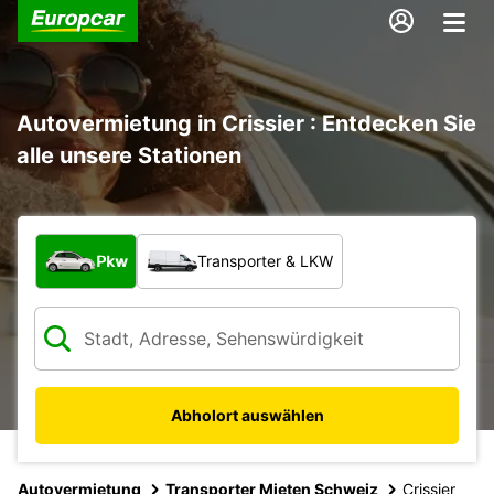
Autovermietung in Crissier : Entdecken Sie
alle unsere Stationen
Welche Art von Fahrzeug?
Pkw
Transporter & LKW
Abholort auswählen
Autovermietung
Transporter Mieten Schweiz
Crissier