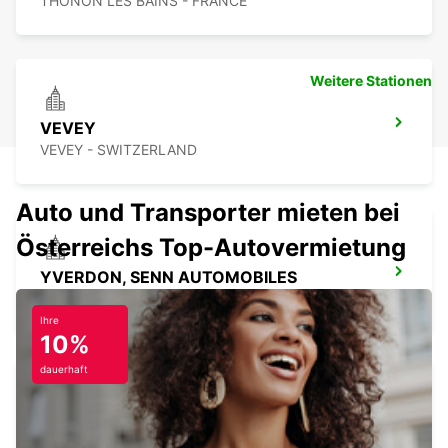
THONON LES BAINS - FRANCE
Weitere Stationen
VEVEY
VEVEY - SWITZERLAND
Auto und Transporter mieten bei
Österreichs Top-Autovermietung
YVERDON, SENN AUTOMOBILES
YVERDON LES BAINS - SWITZERLAND
Ihre
10%
dauerhaft
MONTREUX, HOTEL MONTREUX-PALACE
MONTREUX - SWITZERLAND