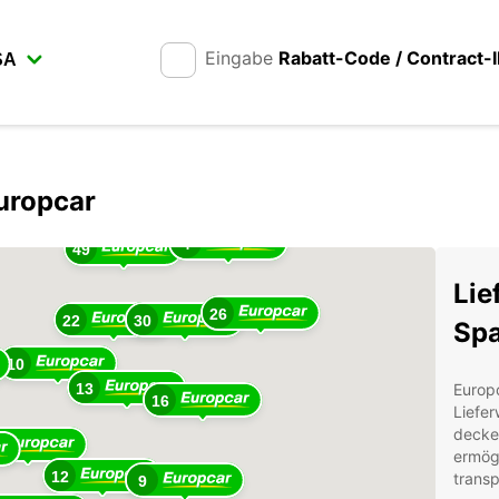
Eingabe
Rabatt-Code / Contract-
10
uropcar
4
49
Lie
26
22
30
Spa
10
13
Europc
16
Liefer
decke
ermögl
12
transp
9