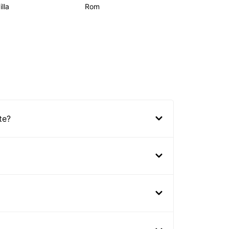
lla
Rom
te?