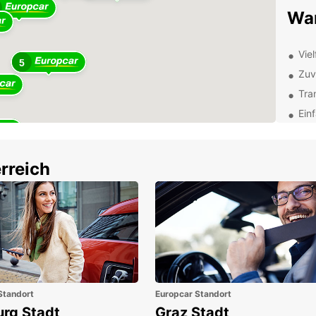
War
Vie
5
Zuv
Tra
Ein
Unsere
Möglic
Bedür
rreich
transp
Ausrüs
Von Ba
Europc
Liefe
heute 
Qualit
Standort
Europcar Standort
urg Stadt
Graz Stadt