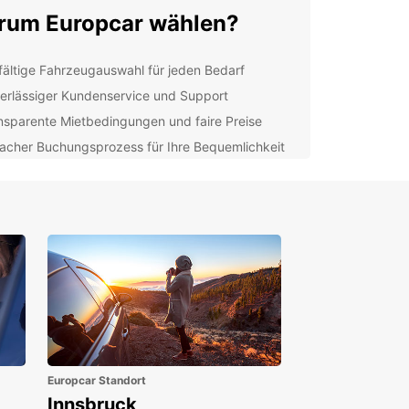
um Europcar wählen?
lfältige Fahrzeugauswahl für jeden Bedarf
erlässiger Kundenservice und Support
nsparente Mietbedingungen und faire Preise
facher Buchungsprozess für Ihre Bequemlichkeit
 Standorte in Spanien bieten Ihnen die
hkeit, den perfekten Lieferwagen für Ihre
fnisse auszuwählen. Ob Sie umziehen, Waren
ortieren oder einfach nur Platz für Ihre
tung benötigen, Europcar hat die Lösung für Sie.
rcelona bis Madrid, von Valencia bis Sevilla -
ar ist Ihr Partner für flexible und zuverlässige
rwagenvermietung in Spanien. Buchen Sie noch
und erleben Sie erstklassigen Service und
ät!
Europcar Standort
Innsbruck