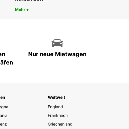
Mehr +
en
Nur neue Mietwagen
häfen
ien
Weltweit
ogna
England
ania
Frankreich
renz
Griechenland