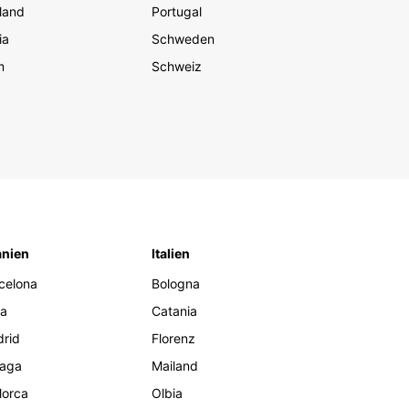
land
Portugal
ia
Schweden
m
Schweiz
nien
Italien
celona
Bologna
za
Catania
rid
Florenz
aga
Mailand
lorca
Olbia