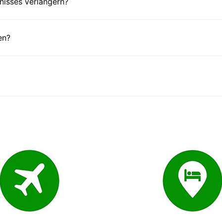
nisses verlängern?
en?