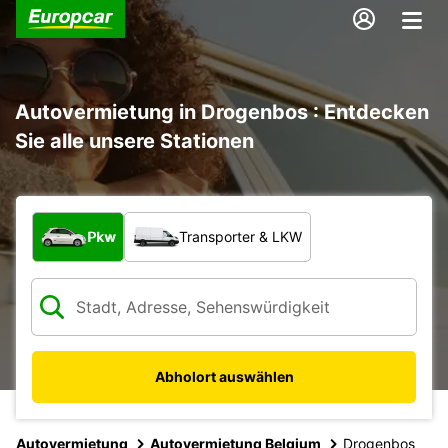
Autovermietung in Drogenbos : Entdecken
Sie alle unsere Stationen
Welche Art von Fahrzeug?
Pkw
Transporter & LKW
Abholort auswählen
Autovermietung
Autovermietung Belgium
Drogenbos