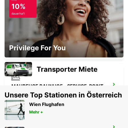
BRÜSSEL BAHNHOF MIDI
10%
BRUXELLES - BELGIUM
dauerhaft
HASSELT SWINNEN
Privilege For You
HASSELT - BELGIUM
Transporter Miete
MAUBEUGE BAHNHOF - SERVICE-POINT
MAUBEUGE - FRANCE
Unsere Top Stationen in Österreich
Wien Flughafen
Mehr +