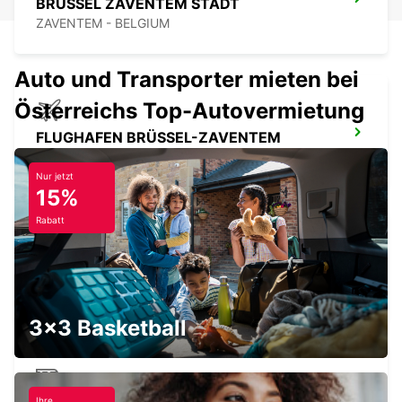
BRÜSSEL ZAVENTEM STADT
ZAVENTEM - BELGIUM
Auto und Transporter mieten bei
Österreichs Top-Autovermietung
FLUGHAFEN BRÜSSEL-ZAVENTEM
ZAVENTEM - BELGIUM
Nur jetzt
15%
Rabatt
BRÜSSEL ANDERLECHT
DROGENBOS - BELGIUM
3x3 Basketball
Ihre