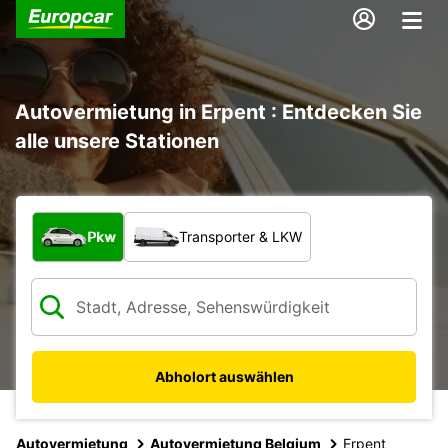
Autovermietung in Erpent : Entdecken Sie
alle unsere Stationen
Welche Art von Fahrzeug?
Pkw
Transporter & LKW
Abholort auswählen
Autovermietung
Autovermietung Belgium
Erpent