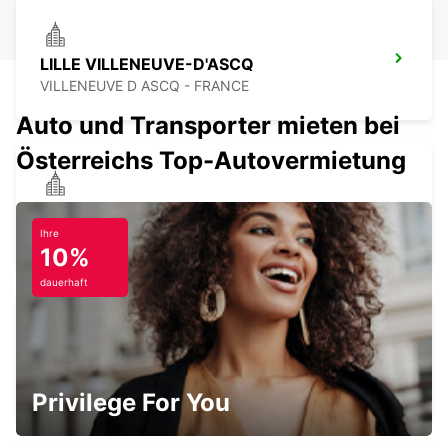
LILLE VILLENEUVE-D'ASCQ
VILLENEUVE D ASCQ - FRANCE
Auto und Transporter mieten bei
Österreichs Top-Autovermietung
SAINT-OMER
BLENDECQUES - FRANCE
Ihre
10%
dauerhaft
LILLE FLUGHAFEN
LESQUIN - FRANCE
Privilege For You