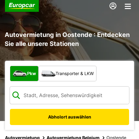
Autovermietung in Oostende : Entdecken
Sie alle unsere Stationen
Welche Art von Fahrzeug?
Pkw
Transporter & LKW
Abholort auswählen
Autovermietung
Autovermietung Belgium
Oostende