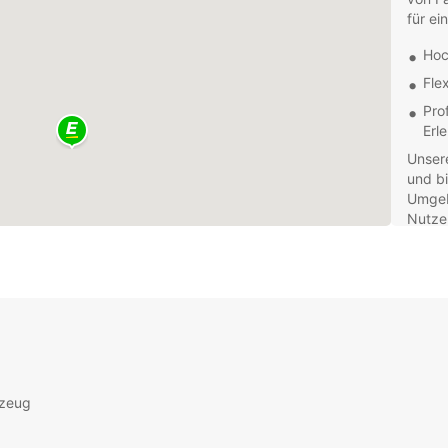
für ei
Hoc
Fle
Pro
Erl
Unsere
und bi
Umgeb
Nutzen
machen
Entdec
histor
kulina
wird I
rzeug