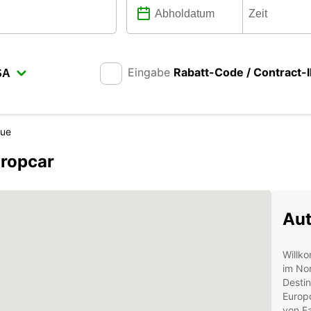
Eingabe
Rabatt-Code / Contract-
que
uropcar
Aut
Willko
im Nor
Desti
Europc
von Fa