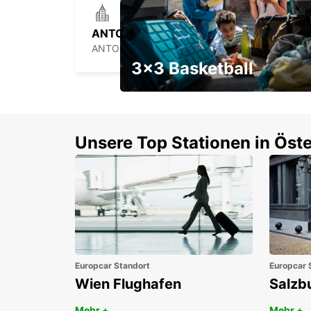
ANTOFAGASTA BRANCH
ANTOFAGASTA - CHILE
3x3 Basketball
Ein Wochenendrabatt mit
Gutschein
Unsere Top Stationen in Öste
Europcar Standort
Europcar 
Wien Flughafen
Salzb
Mehr +
Mehr +