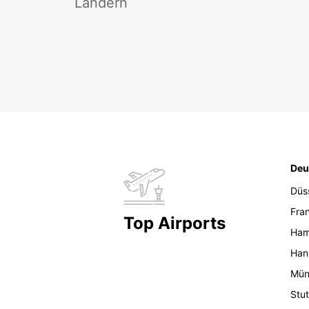
Ländern
Deu
Düs
Fran
Top Airports
Ham
Han
Mün
Stut