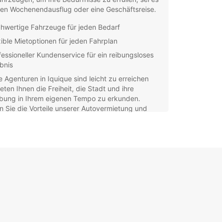
nen Wochenendausflug oder eine Geschäftsreise.
hwertige Fahrzeuge für jeden Bedarf
xible Mietoptionen für jeden Fahrplan
fessioneller Kundenservice für ein reibungsloses
ebnis
 Agenturen in Iquique sind leicht zu erreichen
eten Ihnen die Freiheit, die Stadt und ihre
ung in Ihrem eigenen Tempo zu erkunden.
 Sie die Vorteile unserer Autovermietung und
 Sie das Beste aus Ihrem Aufenthalt in Iquique.
ken Sie die Küstenstraßen, besuchen Sie die
ischen Sehenswürdigkeiten oder genießen Sie die
rischen Köstlichkeiten der Region - mit Europcar
hre Reise unvergesslich.