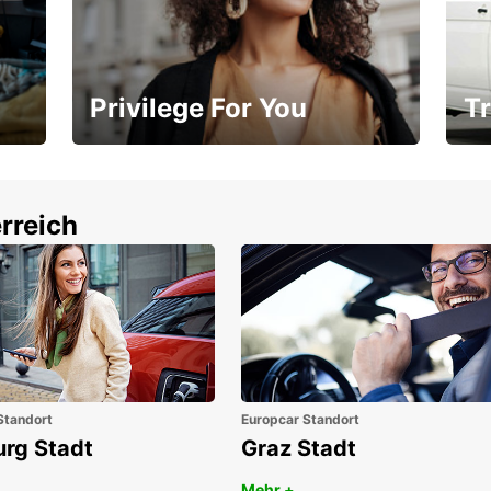
Privilege For You
Tr
Mitgliedschaft mit Vorteilen
Ihr
rreich
Standort
Europcar Standort
urg Stadt
Graz Stadt
Mehr +