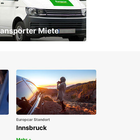
ansporter Miete
 Transporter für jeden Bedarf
Europcar Standort
Innsbruck
Mehr +