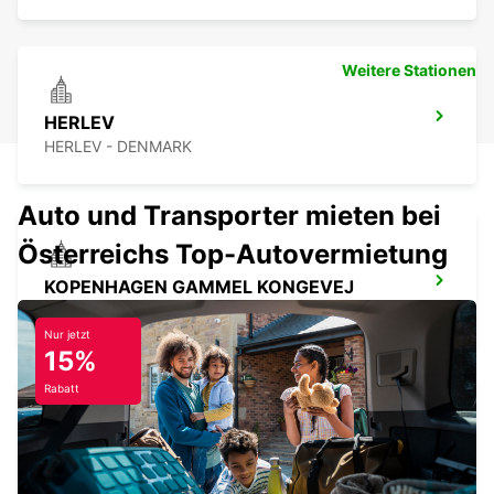
Weitere Stationen
HERLEV
HERLEV - DENMARK
Auto und Transporter mieten bei
Österreichs Top-Autovermietung
KOPENHAGEN GAMMEL KONGEVEJ
COPENHAGEN - DENMARK
Nur jetzt
15%
Rabatt
LYNGBY
LYNGBY - DENMARK