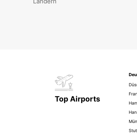
Ländern
Deu
Düs
Fran
Top Airports
Ham
Han
Mün
Stut