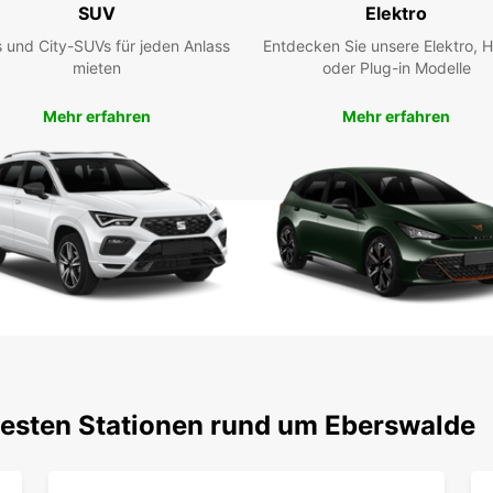
SUV
Elektro
Eur
 und City-SUVs für jeden Anlass
Entdecken Sie unsere Elektro, H
mieten
oder Plug-in Modelle
Nutze
um Eb
Mehr erfahren
Mehr erfahren
erkund
unter
für Sie
testen Stationen rund um Eberswalde