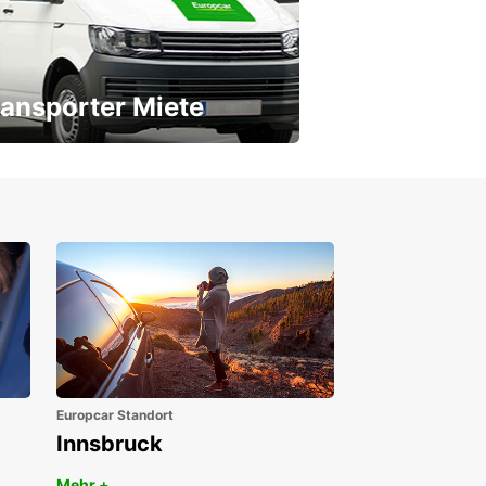
ansporter Miete
 Transporter für jeden Bedarf
Europcar Standort
Innsbruck
Mehr +