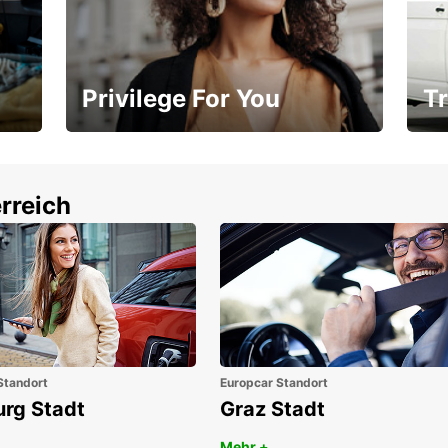
Privilege For You
Tr
Mitgliedschaft mit Vorteilen
Ihr
rreich
Standort
Europcar Standort
urg Stadt
Graz Stadt
Mehr +