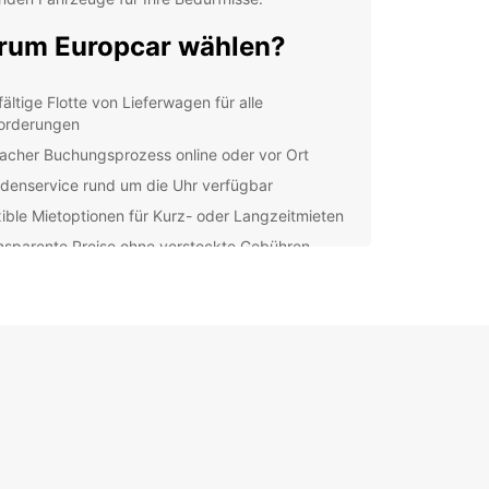
um Europcar wählen?
fältige Flotte von Lieferwagen für alle
orderungen
facher Buchungsprozess online oder vor Ort
denservice rund um die Uhr verfügbar
xible Mietoptionen für Kurz- oder Langzeitmieten
nsparente Preise ohne versteckte Gebühren
ere Agence in Eberswalde
 Agence in Eberswalde befindet sich in zentraler
nd ist leicht zu erreichen. Unser freundliches
teht Ihnen gerne zur Verfügung, um Ihnen bei
swahl des richtigen Lieferwagens zu helfen und
hre Fragen zu beantworten.
unden Sie Eberswalde mit