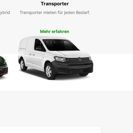
Transporter
opcar
ybrid
Transporter mieten für jeden Bedarf.
n Sie die Lieferwagenvermietung von Europcar,
erswalde und seine malerische Umgebung zu
Mehr erfahren
en. Egal, ob Sie geschäftlich oder privat
wegs sind, Europcar hat das passende Fahrzeug
.