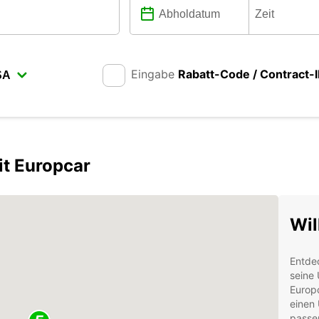
Eingabe
Rabatt-Code / Contract-
it Europcar
Wil
Entde
seine
Europc
einen 
passen