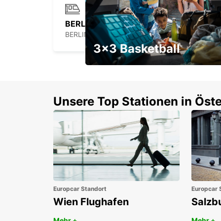
BERLIN SPANDAU BAHNHOF
BERLIN - GERMANY
3x3 Basketball
Ein Wochenendrabatt mit
Gutschein
Unsere Top Stationen in Öste
Europcar Standort
Europcar 
Wien Flughafen
Salzb
Mehr +
Mehr +