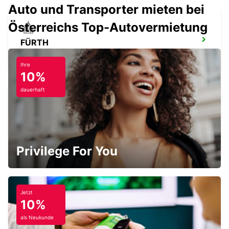
Auto und Transporter mieten bei
Österreichs Top-Autovermietung
FÜRTH
FUERTH - GERMANY
Ihre
10%
dauerhaft
INGOLSTADT AUDI FORUM (NUR
RÜCKGABE)
INGOLSTADT - GERMANY
Privilege For You
Jetzt
10%
HEIDENHEIM
HEIDENHEIM - GERMANY
als Neukunde