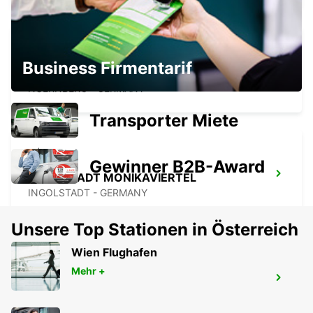
Business Firmentarif
NÜRNBERG FLUGHAFEN
NUERNBERG - GERMANY
Transporter Miete
Gewinner B2B-Award
INGOLSTADT MONIKAVIERTEL
INGOLSTADT - GERMANY
Unsere Top Stationen in Österreich
Wien Flughafen
Mehr +
NEUMARKT
NEUMARKT - GERMANY