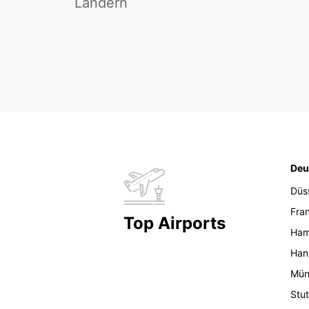
Ländern
Deu
Düs
Fran
Top Airports
Ham
Han
Mün
Stut