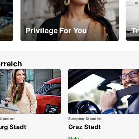
Privilege For You
Tr
Mitgliedschaft mit Vorteilen
Ihr
rreich
Standort
Europcar Standort
urg Stadt
Graz Stadt
Mehr +