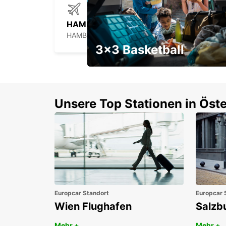
HAMBURG FLUGHAFEN
HAMBURG - GERMANY
3x3 Basketball
Ein Wochenendrabatt mit
Gutschein
Unsere Top Stationen in Öste
Europcar Standort
Europcar 
Wien Flughafen
Salzb
Mehr +
Mehr +