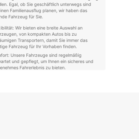
llen. Egal, ob Sie geschäftlich unterwegs sind
inen Familienausflug planen, wir haben das
nde Fahrzeug für Sie.
ibilität: Wir bieten eine breite Auswahl an
rzeugen, von kompakten Autos bis zu
äumigen Transportern, damit Sie immer das
htige Fahrzeug für Ihr Vorhaben finden.
fort: Unsere Fahrzeuge sind regelmäßig
artet und gepflegt, um Ihnen ein sicheres und
enehmes Fahrerlebnis zu bieten.
ndorte: Europcar ist in ganz Langenbach bei
burg präsent, damit Sie bequem eine unserer
alen in Ihrer Nähe finden können.
ras: Wir bieten verschiedene Zusatzleistungen wie
igationssysteme, Kindersitze und
sicherungen, um Ihre Reise so reibungslos wie
lich zu gestalten.
 einen Kurztrip planen oder für längere Zeit ein
eug benötigen, Europcar Langenbach bei Kirburg
Ihnen jederzeit zur Verfügung. Buchen Sie noch