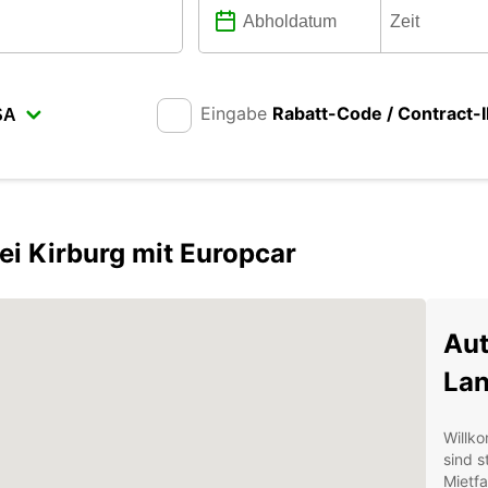
Eingabe
Rabatt-Code / Contract-
i Kirburg mit Europcar
Aut
Lan
Willk
sind s
Mietfa