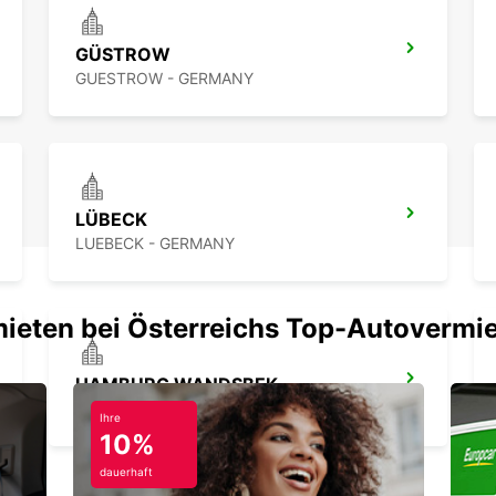
GÜSTROW
GUESTROW - GERMANY
LÜBECK
LUEBECK - GERMANY
mieten bei Österreichs Top-Autovermi
HAMBURG WANDSBEK
HAMBURG - GERMANY
Ihre
10%
dauerhaft