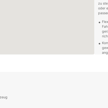
zu ste
oder e
passe
Flex
Fah
ger
ric
Kom
gew
ang
Sta
Kir
Fili
Ext
Nav
Ver
mög
Ob Sie
rzeug
Fahrz
steht 