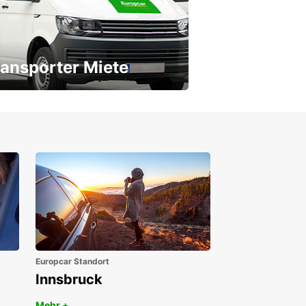
ansporter Miete
 Transporter für jeden Bedarf
Europcar Standort
Innsbruck
Mehr +