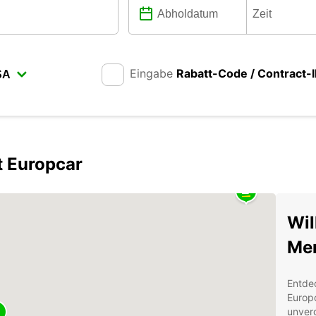
Eingabe
Rabatt-Code / Contract-
t Europcar
Wil
Me
Entde
Europ
unverg