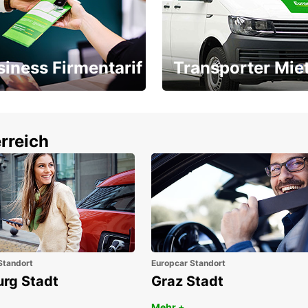
siness Firmentarif
Transporter Mie
Ihr Transporter für jeden
latz ÖGVS B2B-Award
Bedarf
rreich
Standort
Europcar Standort
urg Stadt
Graz Stadt
Mehr +