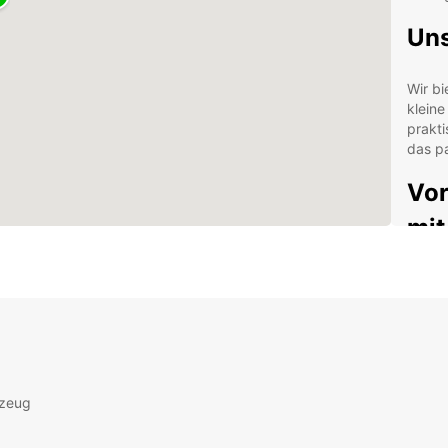
Uns
Wir bi
klein
prakti
das pa
Vor
mit
Fle
Wo
24-
Beq
Umf
Sic
rzeug
Kun
Ihr