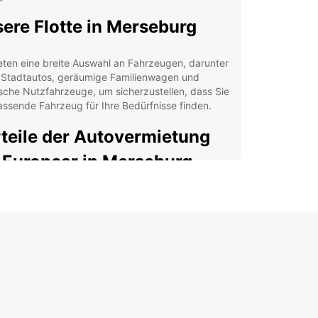
ere Flotte in Merseburg
eten eine breite Auswahl an Fahrzeugen, darunter
e Stadtautos, geräumige Familienwagen und
sche Nutzfahrzeuge, um sicherzustellen, dass Sie
ssende Fahrzeug für Ihre Bedürfnisse finden.
teile der Autovermietung
 Europcar in Merseburg
xible Mietdauern, von einem Tag bis zu mehreren
chen
Stunden-Rückgabeservice für Ihre
uemlichkeit
angreiche Versicherungsoptionen für Ihre
herheit
denorientierter Service, um sicherzustellen, dass
e Anforderungen erfüllt werden