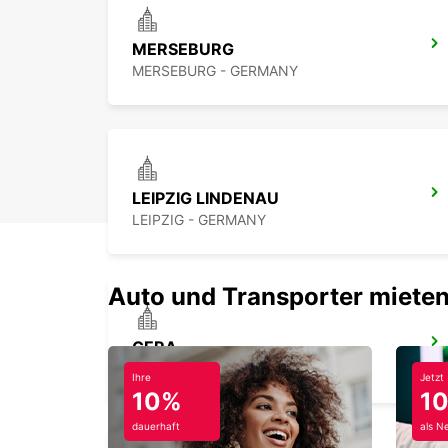
MERSEBURG
MERSEBURG - GERMANY
LEIPZIG LINDENAU
LEIPZIG - GERMANY
Auto und Transporter mieten
GERA
GERA - GERMANY
Ihre
Jetzt
10%
1
dauerhaft
als N