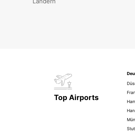
Ländern
Deu
Düs
Fran
Top Airports
Ham
Han
Mün
Stut