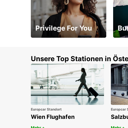
ERFURT
ERFURT - GERMANY
Privilege For You
Bu
Mitgliedschaft mit
1. P
Vorteilen
Unsere Top Stationen in Öste
Europcar Standort
Europcar 
Wien Flughafen
Salzb
Mehr +
Mehr +