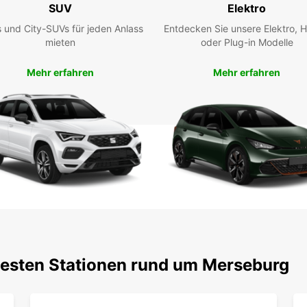
SUV
Elektro
Ent
 und City-SUVs für jeden Anlass
Entdecken Sie unsere Elektro, H
Ihr
mieten
oder Plug-in Modelle
Mehr erfahren
Mehr erfahren
Mit I
Freih
eigen
Sehen
machen
Regio
Res
Ihr
Planen
sich I
testen Stationen rund um Merseburg
unverg
Sie je
erstkl