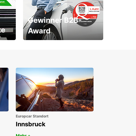
Gewinner B2B-
te
Award
1. Platz ÖGVS B2B-Award
Europcar Standort
Innsbruck
Mehr +