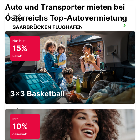
Auto und Transporter mieten bei
Österreichs Top-Autovermietung
SAARBRÜCKEN FLUGHAFEN
SAARBRUECKEN - GERMANY
Nur jetzt
15%
Rabatt
LANDAU
LANDAU - GERMANY
3x3 Basketball
Ihre
SAARBRÜCKEN STADT
10%
SAARBRUECKEN - GERMANY
dauerhaft