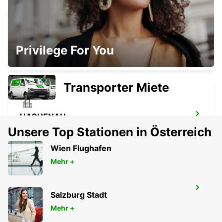
ST. WENDEL
Privilege For You
ST WENDEL - GERMANY
Transporter Miete
HAGUENAU
HAGUENAU - FRANCE
Unsere Top Stationen in Österreich
Wien Flughafen
Mehr +
SAVERNE
Salzburg Stadt
SAVERNE - FRANCE
Mehr +