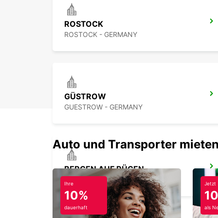
ROSTOCK
ROSTOCK - GERMANY
GÜSTROW
GUESTROW - GERMANY
Auto und Transporter mieten
BERGEN AUF RÜGEN
BERGEN / RUEGEN - GERMANY
Ihre
Jetzt
10%
1
dauerhaft
als N