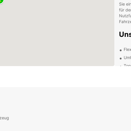
Sie ei
für de
Nutzf
Fahrze
Uns
Fle
Umf
Top
Kom
Kos
wäh
Unser 
Verfü
Liefer
stolz 
rzeug
Servi
bieten