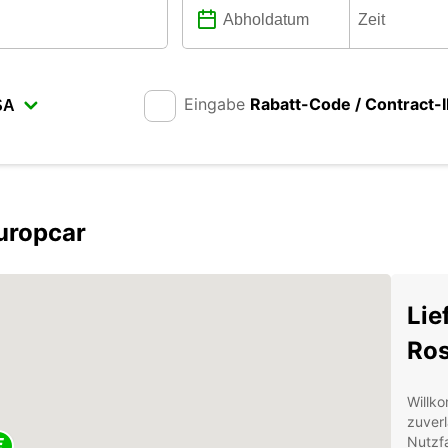
Eingabe
Rabatt-Code / Contract-
uropcar
Lie
Ros
Willko
zuverl
Nutzf