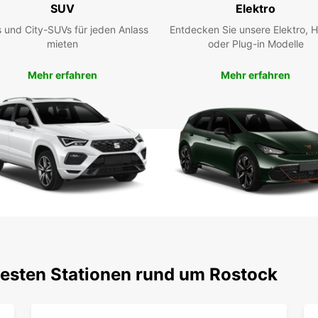
SUV
Elektro
Entdec
Liefe
 und City-SUVs für jeden Anlass
Entdecken Sie unsere Elektro, H
profit
mieten
oder Plug-in Modelle
freuen
Ihnen 
Mehr erfahren
Mehr erfahren
testen Stationen rund um Rostock