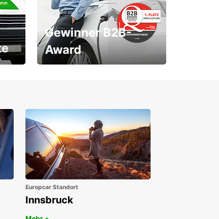
Gewinner B2B-
te
Award
1. Platz ÖGVS B2B-Award
Europcar Standort
Innsbruck
Mehr +