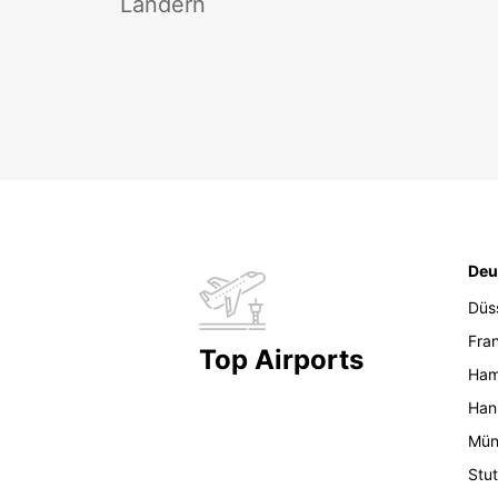
Ländern
Deu
Düs
Fran
Top Airports
Ham
Han
Mün
Stut