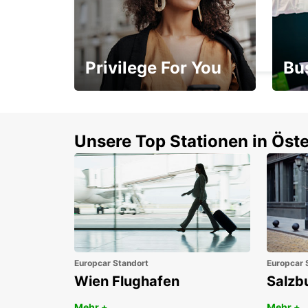
NAKSKOV
NAKSKOV - DENMARK
Privilege For You
Bu
Mitgliedschaft mit
1. P
Vorteilen
Unsere Top Stationen in Öste
Europcar Standort
Europcar 
Wien Flughafen
Salzb
Mehr +
Mehr +