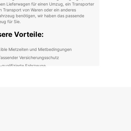
nen Lieferwagen für einen Umzug, ein Transporter
n Transport von Waren oder ein anderes
ahrzeug benötigen, wir haben das passende
ug für Sie.
ere Vorteile:
xible Mietzeiten und Mietbedingungen
assender Versicherungsschutz
-qualifizierte Fahrzeuge
petenter Kundenservice
tenloser Parkplatz für Ihr eigenes Fahrzeug
rend der Mietdauer
engagiertes Team steht Ihnen jederzeit zur
gung, um Ihnen bei der Auswahl des passenden
wagens für Ihre Anforderungen zu helfen. Wir sind
darauf, unseren Kunden einen erstklassigen
ce und eine reibungslose Mietwagenerfahrung zu
.