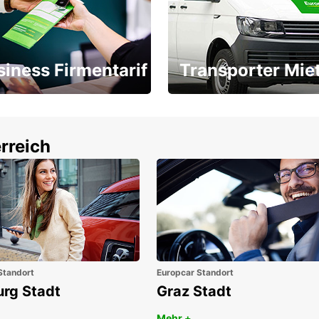
siness Firmentarif
Transporter Mie
Ihr Transporter für jeden
latz ÖGVS B2B-Award
Bedarf
rreich
Standort
Europcar Standort
urg Stadt
Graz Stadt
Mehr +