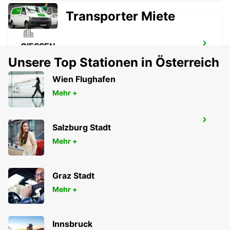
Transporter Miete
GIESSEN
GIESSEN - GERMANY
Unsere Top Stationen in Österreich
Wien Flughafen
Mehr +
SANKT AUGUSTIN
Salzburg Stadt
SANKT AUGUSTIN - GERMANY
Mehr +
Graz Stadt
Mehr +
Innsbruck