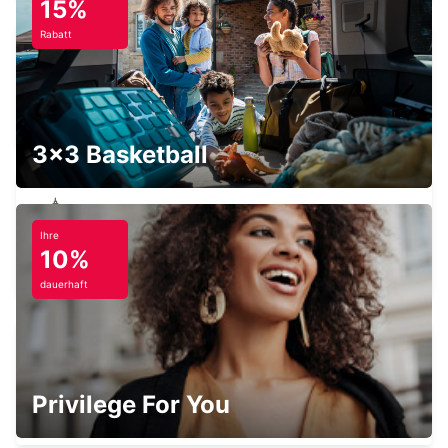
15%
Rabatt
MONTABAUR
MONTABAUR - GERMANY
3x3 Basketball
Ihre
MARBURG
10%
MARBURG - GERMANY
dauerhaft
DIEZ
Privilege For You
DIEZ/LAHN - GERMANY