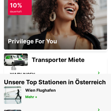
STUTTGART HAUPTBAHNHOF
10%
STUTTGART - GERMANY
dauerhaft
STUTTGART VAIHINGEN
Privilege For You
STUTTGART - GERMANY
Transporter Miete
WAIBLINGEN
WAIBLINGEN - GERMANY
Unsere Top Stationen in Österreich
Wien Flughafen
Mehr +