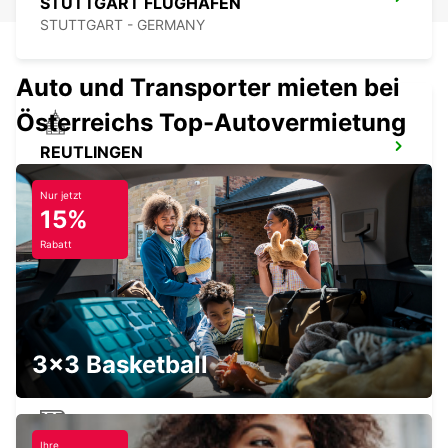
STUTTGART FLUGHAFEN
STUTTGART - GERMANY
Auto und Transporter mieten bei
Österreichs Top-Autovermietung
REUTLINGEN
REUTLINGEN - GERMANY
Nur jetzt
15%
Rabatt
STUTTGART STADT
STUTTGART - GERMANY
3x3 Basketball
Ihre