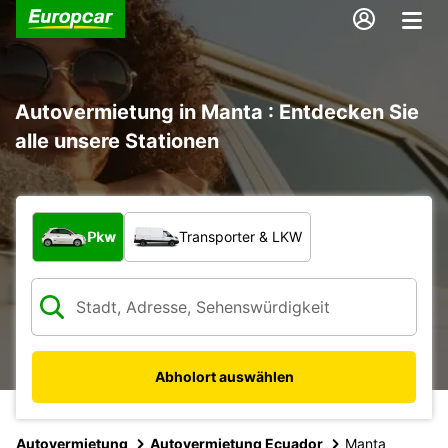
Autovermietung in Manta : Entdecken Sie
alle unsere Stationen
Welche Art von Fahrzeug?
Pkw
Transporter & LKW
Abholort auswählen
Autovermietung
Autovermietung Ecuador
Manta