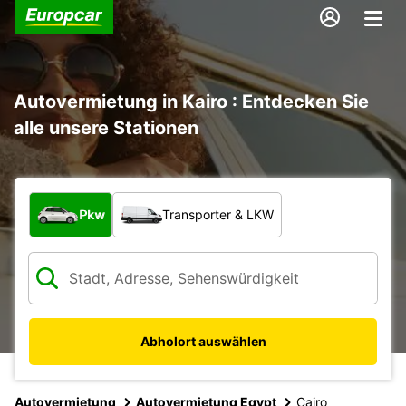
Autovermietung in Kairo : Entdecken Sie
alle unsere Stationen
Welche Art von Fahrzeug?
Pkw
Transporter & LKW
Abholort auswählen
Autovermietung
Autovermietung Egypt
Cairo