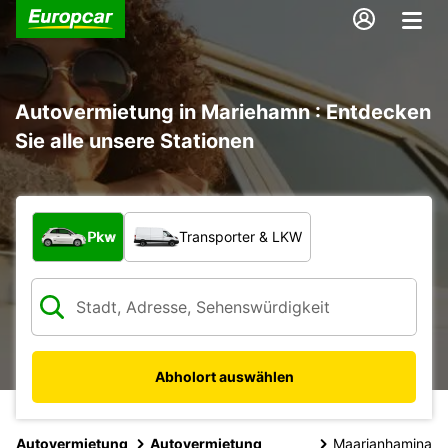
Autovermietung in Mariehamn : Entdecken
Sie alle unsere Stationen
Welche Art von Fahrzeug?
Pkw
Transporter & LKW
Abholort auswählen
Autovermietung
Autovermietung
Maarianhamina