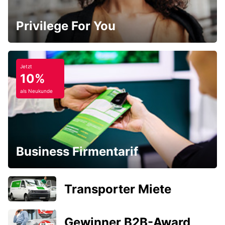
Privilege For You
Jetzt
10%
als Neukunde
Business Firmentarif
Transporter Miete
Gewinner B2B-Award