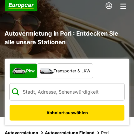
Autovermietung in Pori : Entdecken Sie
alle unsere Stationen
Welche Art von Fahrzeug?
Pkw
Transporter & LKW
Abholort auswählen
Autovermietung
Autovermietung Finland
Pori