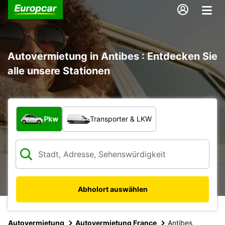
Autovermietung in Antibes : Entdecken Sie
alle unsere Stationen
Welche Art von Fahrzeug?
Pkw
Transporter & LKW
Abholort auswählen
Autovermietung
Autovermietung France
Antibes