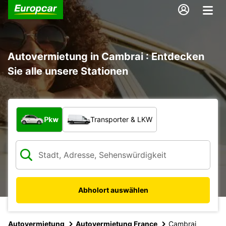
Autovermietung in Cambrai : Entdecken
Sie alle unsere Stationen
Welche Art von Fahrzeug?
Pkw
Transporter & LKW
Abholort auswählen
Autovermietung
Autovermietung France
Cambrai