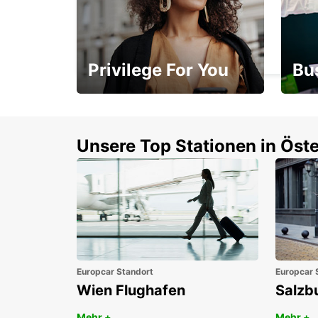
LAVAL
CHANGE - FRANCE
Privilege For You
Bu
Mitgliedschaft mit
1. P
Vorteilen
Unsere Top Stationen in Öste
Europcar Standort
Europcar 
Wien Flughafen
Salzb
Mehr +
Mehr +