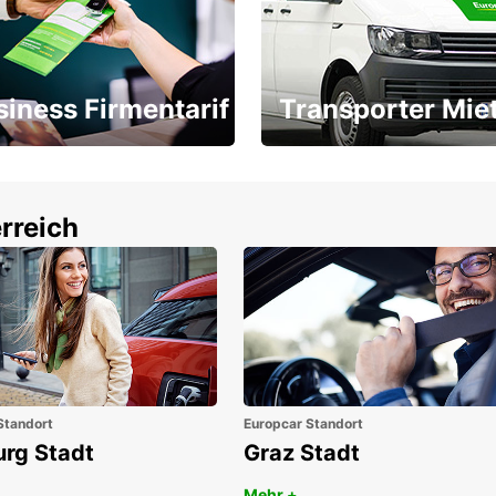
siness Firmentarif
Transporter Mie
Ihr Transporter für jeden
latz ÖGVS B2B-Award
Bedarf
rreich
Standort
Europcar Standort
urg Stadt
Graz Stadt
Mehr +