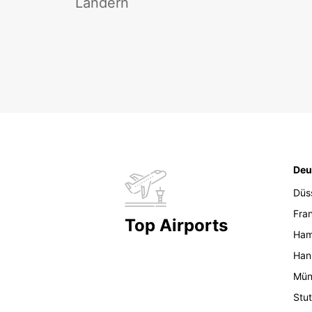
Ländern
Deu
Düs
Fran
Top Airports
Ham
Han
Mün
Stut