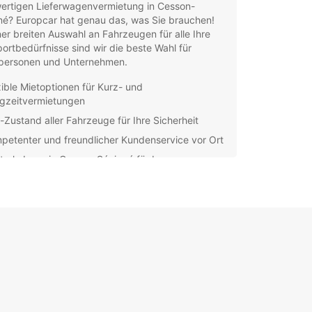
ertigen Lieferwagenvermietung in Cesson-
né? Europcar hat genau das, was Sie brauchen!
ner breiten Auswahl an Fahrzeugen für alle Ihre
ortbedürfnisse sind wir die beste Wahl für
tpersonen und Unternehmen.
xible Mietoptionen für Kurz- und
gzeitvermietungen
-Zustand aller Fahrzeuge für Ihre Sicherheit
petenter und freundlicher Kundenservice vor Ort
trale Lage in Cesson-Sévigné für bequemes
olen und Zurückgeben
nsparente Preise ohne versteckte Gebühren
 nun einen Lieferwagen für einen Umzug, einen
port von sperrigen Gegenständen oder
äftliche Zwecke benötigen, Europcar hat das
te Fahrzeug für Sie. Reservieren Sie noch heute
leben Sie unseren erstklassigen Service!
ktieren Sie uns unter der Nummer +XX XXX XXX
der besuchen Sie unsere Website, um mehr über