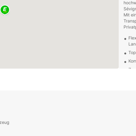
hochw
Sévig
Mit ei
Transp
Priva
Fle
Lan
Top
Kom
Zen
Abh
Tra
Ob Sie
Trans
gesch
perfek
und er
rzeug
Konta
XXX o