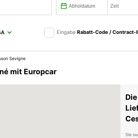
Eingabe
Rabatt-Code / Contract-
sson Sevigne
né mit Europcar
Die
Lie
Ces
Sie su