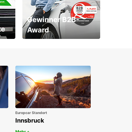
Gewinner B2B-
te
Award
1. Platz ÖGVS B2B-Award
Europcar Standort
Innsbruck
Mehr +