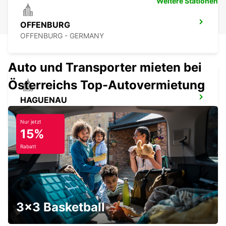
Weitere Stationen
OFFENBURG
OFFENBURG - GERMANY
Auto und Transporter mieten bei
Österreichs Top-Autovermietung
HAGUENAU
HAGUENAU - FRANCE
Nur jetzt
15%
Rabatt
SAVERNE
SAVERNE - FRANCE
3x3 Basketball