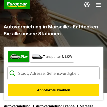
Autovermietung in Marseille : Entdecken
Sie alle unsere Stationen
Welche Art von Fahrzeug?
Pkw
Transporter & LKW
Abholort auswählen
Autovermietung
Autovermietung France
Marseille