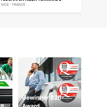
NICE - FRANCE
Gewinner B2B-
te
Award