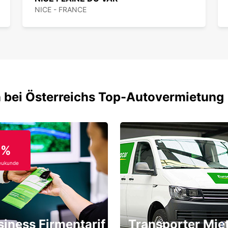
NICE - FRANCE
 bei Österreichs Top-Autovermietung
0%
eukunde
siness Firmentarif
Transporter Mie