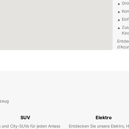
Gro
Kom
Ein
Zus
Kin
Entde
d'Azu
Sie di
erkun
Ob Sie
geräu
hat da
unsere
unsere
rzeug
Buche
erlebe
Europc
SUV
Elektro
Abente
 und City-SUVs für jeden Anlass
Entdecken Sie unsere Elektro, H