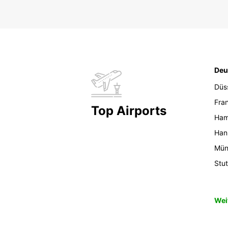
Deu
Düs
Fran
Top Airports
Ham
Han
Mün
Stut
Wei