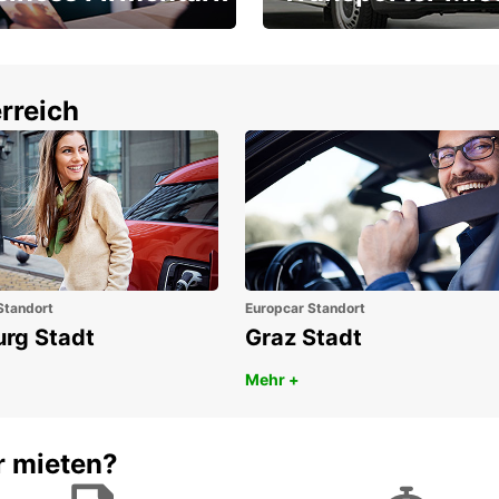
Ihr Transporter für jeden
latz ÖGVS B2B-Award
Bedarf
rreich
Standort
Europcar Standort
urg Stadt
Graz Stadt
Mehr +
r mieten?