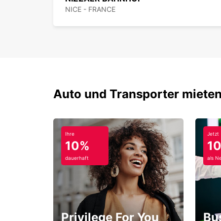
NICE - FRANCE
Auto und Transporter mieten
Ihre
Jetzt
10%
1
dauerhaft
als N
Privilege For You
Bu