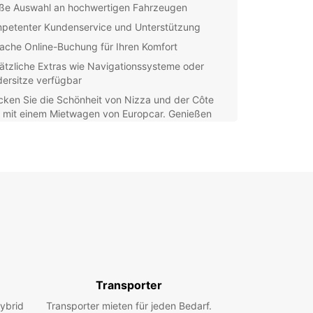
ße Auswahl an hochwertigen Fahrzeugen
petenter Kundenservice und Unterstützung
fache Online-Buchung für Ihren Komfort
ätzliche Extras wie Navigationssysteme oder
dersitze verfügbar
cken Sie die Schönheit von Nizza und der Côte
r mit einem Mietwagen von Europcar. Genießen
e Freiheit, die Region in Ihrem eigenen Tempo zu
den und keine Sehenswürdigkeit zu verpassen.
 einen kompakten Stadtflitzer oder einen
migen Familienwagen benötigen, Europcar Nizza
s passende Fahrzeug für Sie. Wählen Sie aus
m breiten Angebot und profitieren Sie von
n attraktiven Konditionen.
n Sie Ihren Mietwagen in Nizza noch heute und
n Sie unvergessliche Momente in Südfrankreich.
ar freut sich darauf, Ihnen bei Ihrem nächsten
Transporter
uer zur Seite zu stehen.
ybrid
Transporter mieten für jeden Bedarf.