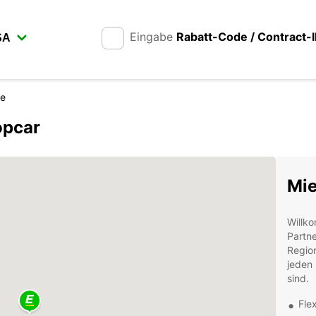
Eingabe
Rabatt-Code / Contract-
ce
opcar
Mie
Willk
Partne
Region
jeden 
sind.
Fle