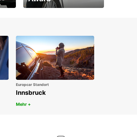
1. Platz ÖGVS B2B-Award
Europcar Standort
Innsbruck
Mehr +