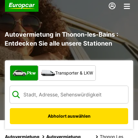
Autovermietung in Thonon-les-Bains :
Entdecken Sie alle unsere Stationen
Welche Art von Fahrzeug?
Pkw
Transporter & LKW
Abholort auswählen
Autovermietung
Autovermietung
Thonon Les