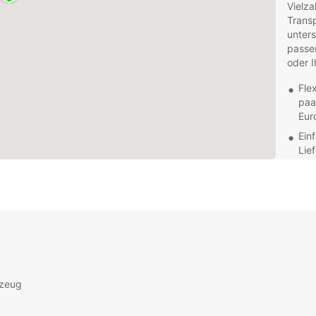
Vielza
Transp
unters
passen
oder I
Fle
paa
Eur
Ein
Lie
beq
Kom
Per
Ihn
Opt
Zus
Nav
so 
rzeug
Egal, 
geschä