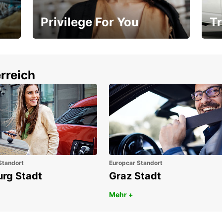
Privilege For You
Tr
Mitgliedschaft mit Vorteilen
Ihr
rreich
Standort
Europcar Standort
urg Stadt
Graz Stadt
Mehr +