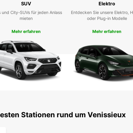
zuverl
SUV
Elektro
Véniss
 und City-SUVs für jeden Anlass
Entdecken Sie unsere Elektro, H
zu dür
mieten
oder Plug-in Modelle
Mehr erfahren
Mehr erfahren
testen Stationen rund um Venissieux