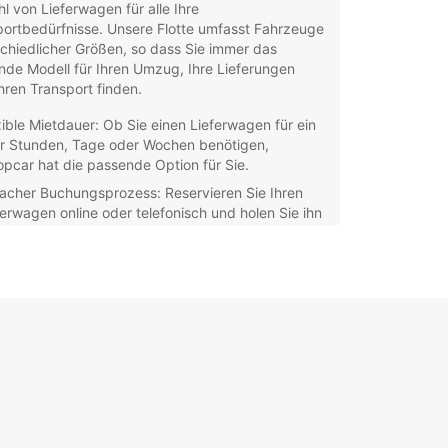
hl von Lieferwagen für alle Ihre
ortbedürfnisse. Unsere Flotte umfasst Fahrzeuge
chiedlicher Größen, so dass Sie immer das
de Modell für Ihren Umzug, Ihre Lieferungen
hren Transport finden.
xible Mietdauer: Ob Sie einen Lieferwagen für ein
r Stunden, Tage oder Wochen benötigen,
opcar hat die passende Option für Sie.
facher Buchungsprozess: Reservieren Sie Ihren
ferwagen online oder telefonisch und holen Sie ihn
uem in unserer Vénissieux Station ab.
petenter Kundenservice: Unser freundliches
sonal steht Ihnen jederzeit zur Verfügung, um
en bei allen Fragen rund um Ihre Miete zu helfen.
ionale Extras: Wir bieten Ihnen verschiedene
atzleistungen wie Versicherungen,
igationssysteme oder Kindersitze, um Ihre Reise
angenehm wie möglich zu gestalten.
ob Sie privat umziehen, Waren liefern oder
ftlich unterwegs sind, Europcar ist Ihr