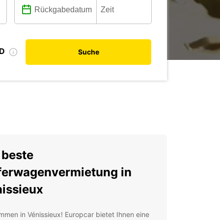
ID
Suche
 beste
ferwagenvermietung in
issieux
mmen in Vénissieux! Europcar bietet Ihnen eine