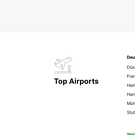
Deu
Düs
Fran
Top Airports
Ham
Han
Mün
Stut
Wei