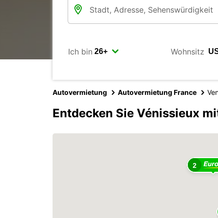
Ich bin
Wohnsitz
Autovermietung
Autovermietung France
Ven
Entdecken Sie Vénissieux mi
2