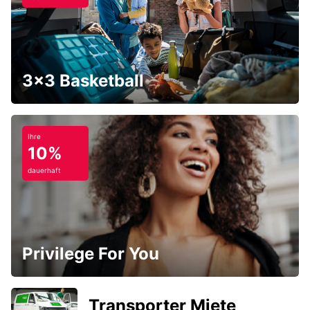
3x3 Basketball
Ihre
10%
dauerhaft
Privilege For You
Transporter Miete