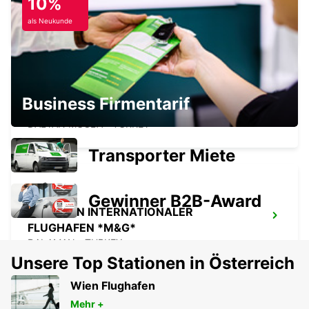
10%
LUGHAFEN DALAMAN
DALAMAN - TURKEY
als Neukunde
Business Firmentarif
DALYAN
DALYAN MUGLA - TURKEY
Transporter Miete
Gewinner B2B-Award
DALAMAN INTERNATIONALER
FLUGHAFEN *M&G*
DALAMAN - TURKEY
Unsere Top Stationen in Österreich
Wien Flughafen
Mehr +