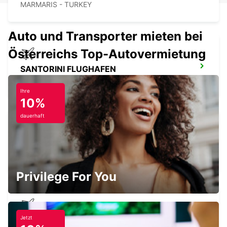
MARMARIS - TURKEY
Auto und Transporter mieten bei
Österreichs Top-Autovermietung
SANTORINI FLUGHAFEN
SANTORINI - GREECE
Ihre
10%
dauerhaft
FLUGHAFEN HERAKLION
HERAKLION - GREECE
Privilege For You
Jetzt
TREFFEN UND BEGRÜSSUNG AM F