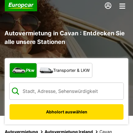
Autovermietung in Cavan : Entdecken Sie
alle unsere Stationen
Welche Art von Fahrzeug?
Pkw
Transporter & LKW
Abholort auswählen
Autovermietung
Autovermietung Ireland
Cavan