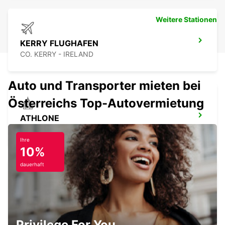
Weitere Stationen
KERRY FLUGHAFEN
CO. KERRY - IRELAND
Auto und Transporter mieten bei
Österreichs Top-Autovermietung
ATHLONE
ATHLONE - IRELAND
Ihre
10%
dauerhaft
CLONMEL
CLONMEL - IRELAND
Privilege For You