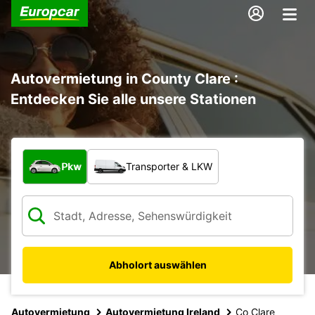
Autovermietung in County Clare :
Entdecken Sie alle unsere Stationen
Welche Art von Fahrzeug?
Pkw
Transporter & LKW
Abholort auswählen
Autovermietung
Autovermietung Ireland
Co Clare