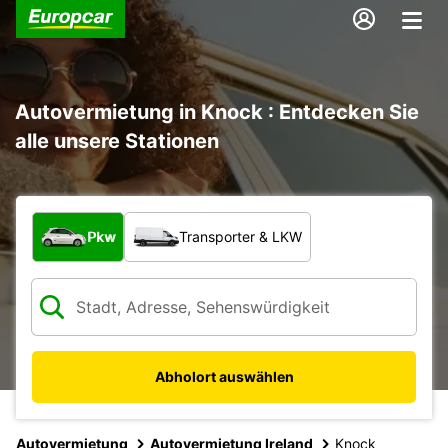
Autovermietung in Knock : Entdecken Sie
alle unsere Stationen
Welche Art von Fahrzeug?
Pkw
Transporter & LKW
Abholort auswählen
Autovermietung
Autovermietung Ireland
Knock