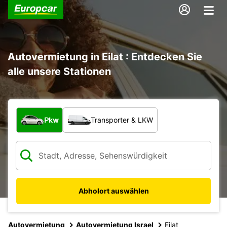
Autovermietung in Eilat : Entdecken Sie
alle unsere Stationen
Welche Art von Fahrzeug?
Pkw
Transporter & LKW
Abholort auswählen
Autovermietung
Autovermietung Israel
Eilat