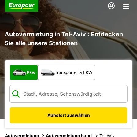
Autovermietung in Tel-Aviv : Entdecken
Sie alle unsere Stationen
Welche Art von Fahrzeug?
Pkw
Transporter & LKW
Abholort auswählen
Autovermietung
Autovermietung Israel
Tel Aviv