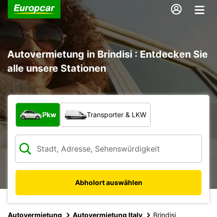
Autovermietung in Brindisi : Entdecken Sie
alle unsere Stationen
Welche Art von Fahrzeug?
Pkw
Transporter & LKW
Abholort auswählen
Autovermietung
Autovermietung Italy
Brindisi