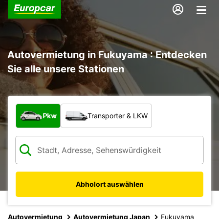
Autovermietung in Fukuyama : Entdecken
Sie alle unsere Stationen
Welche Art von Fahrzeug?
Pkw
Transporter & LKW
Abholort auswählen
Autovermietung
Autovermietung Japan
Fukuyama