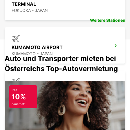
TERMINAL
FUKUOKA - JAPAN
Weitere Stationen
KUMAMOTO AIRPORT
KUMAMOTO - JAPAN
Auto und Transporter mieten bei
Österreichs Top-Autovermietung
NAGASAKI AIRPORT
Ihre
10%
OMURA - JAPAN
dauerhaft