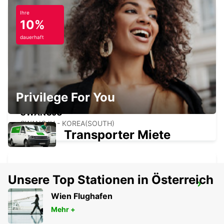
Ihre
10%
YEOSU EXPO STATION
dauerhaft
YEOSU - KOREA(SOUTH)
Privilege For You
GWANGJU
GWANGJU - KOREA(SOUTH)
Transporter Miete
Unsere Top Stationen in Österreich
GANGNAM DOWNTOWN
Wien Flughafen
SEOUL - KOREA(SOUTH)
Mehr +