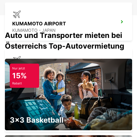
KUMAMOTO AIRPORT
KUMAMOTO - JAPAN
Auto und Transporter mieten bei
Österreichs Top-Autovermietung
NAGASAKI AIRPORT
Nur jetzt
15%
OMURA - JAPAN
Rabatt
KAGOSHIMA AIRPORT
3x3 Basketball
KIRISHIMA - JAPAN