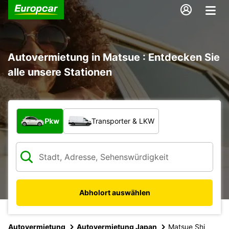
Autovermietung in Matsue : Entdecken Sie
alle unsere Stationen
Welche Art von Fahrzeug?
Pkw
Transporter & LKW
Abholort auswählen
Autovermietung
Autovermietung Japan
Matsue Shi