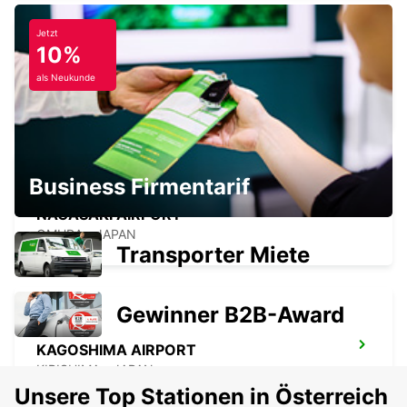
Jetzt
10%
NARITA INTERNATIONAL AIRPORT
als Neukunde
NARITA - JAPAN
Business Firmentarif
NAGASAKI AIRPORT
OMURA - JAPAN
Transporter Miete
Gewinner B2B-Award
KAGOSHIMA AIRPORT
KIRISHIMA - JAPAN
Unsere Top Stationen in Österreich