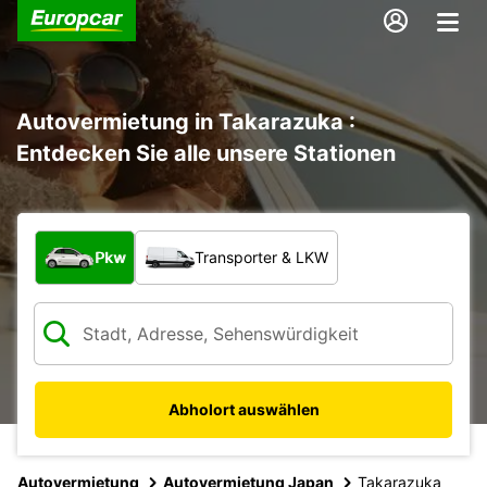
Autovermietung in Takarazuka :
Entdecken Sie alle unsere Stationen
Welche Art von Fahrzeug?
Pkw
Transporter & LKW
Abholort auswählen
Autovermietung
Autovermietung Japan
Takarazuka