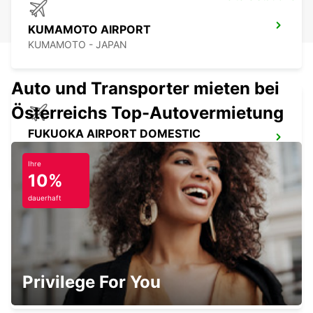
KUMAMOTO AIRPORT
KUMAMOTO - JAPAN
Auto und Transporter mieten bei
Österreichs Top-Autovermietung
FUKUOKA AIRPORT DOMESTIC
TERMINAL
FUKUOKA - JAPAN
Ihre
10%
dauerhaft
FUKUOKA AIRPORT INTERNATIONAL
TERMINAL
Privilege For You
FUKUOKA - JAPAN