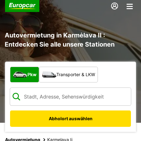
Autovermietung in Karmėlava II :
Entdecken Sie alle unsere Stationen
Welche Art von Fahrzeug?
Pkw
Transporter & LKW
Abholort auswählen
Autovermietung
Karmelava Ii