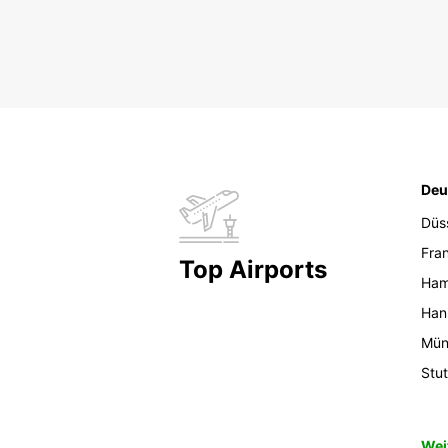
Deu
Düs
Fran
Top Airports
Ham
Han
Mün
Stut
Wei