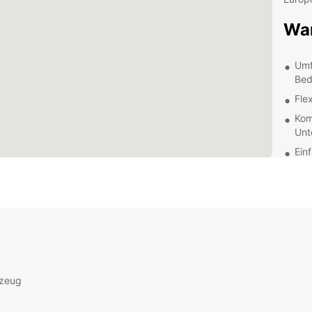
War
Umf
Bed
Fle
Kom
Unt
Ein
Ent
ei
Šiauli
an Seh
Nutzen
berühm
rzeug
Fahrt
steht