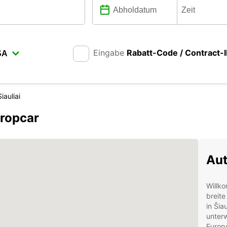
Eingabe
Rabatt-Code / Contract-
Siauliai
uropcar
Aut
Willko
breite
in Šia
unterw
Europc