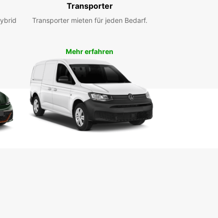
Transporter
gung, um Ihre Reise unvergesslich zu machen.
ybrid
Transporter mieten für jeden Bedarf.
ieren Sie noch heute Ihren Mietwagen bei
ar Šiauliai und erleben Sie die Freiheit, die Ihnen
genes Fahrzeug bietet. Wir freuen uns darauf, Sie
Mehr erfahren
s willkommen zu heißen und Ihnen eine
essliche Reise zu ermöglichen.