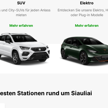
SUV
Elektro
Verfü
 und City-SUVs für jeden Anlass
Entdecken Sie unsere Elektro, H
Reserv
mieten
oder Plug-in Modelle
Europc
ein ei
Mehr erfahren
Mehr erfahren
bei un
unverg
esten Stationen rund um Siauliai