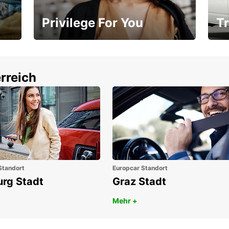
Privilege For You
Tr
Mitgliedschaft mit Vorteilen
Ihr
rreich
Standort
Europcar Standort
urg Stadt
Graz Stadt
Mehr +