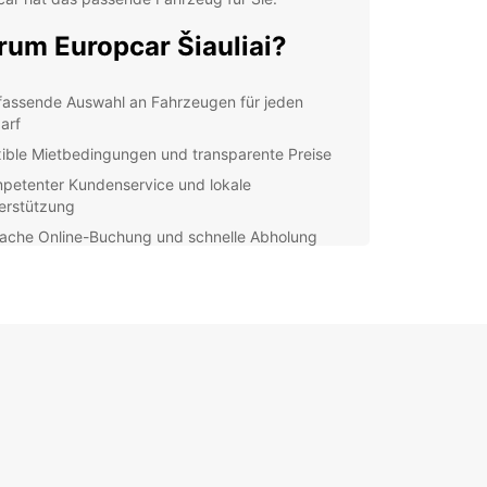
um Europcar Šiauliai?
assende Auswahl an Fahrzeugen für jeden
arf
xible Mietbedingungen und transparente Preise
petenter Kundenservice und lokale
erstützung
fache Online-Buchung und schnelle Abholung
decken Sie Šiauliai mit
nem Mietwagen
ai, die viertgrößte Stadt Litauens, bietet eine Fülle
enswürdigkeiten und Aktivitäten für Besucher.
 Sie die Flexibilität eines Mietwagens, um die
ten Hill of Crosses zu besichtigen oder eine
 zum Raudonė Castle zu unternehmen. Europcar
 Ihnen mit hochwertigen Fahrzeugen zur