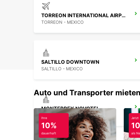
TORREON INTERNATIONAL AIRPORT
TORREON - MEXICO
SALTILLO DOWNTOWN
SALTILLO - MEXICO
Auto und Transporter mieten
MONTERREY NOVOTEL
MONTERREY - MEXICO
Ihre
Jetzt
10%
1
dauerhaft
als N