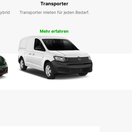
ufriedenheit unsere Priorität ist, und wir tun alles,
Transporter
en Aufenthalt bei Europcar Juárez unvergesslich
ybrid
Transporter mieten für jeden Bedarf.
chen.
hen Sie uns noch heute und entdecken Sie,
 Europcar die bevorzugte Wahl für
Mehr erfahren
rmietungen in Juárez ist. Wir freuen uns darauf,
f der Straße zu sehen!