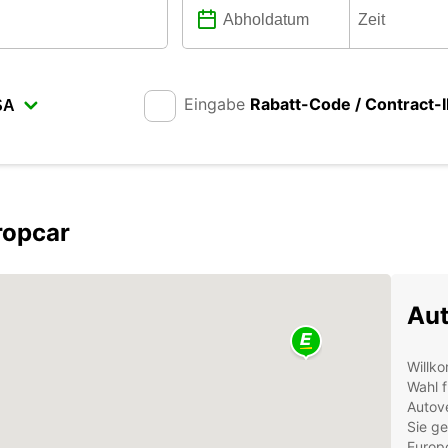
Eingabe
Rabatt-Code / Contract-
ropcar
Aut
Willko
Wahl f
Autove
Sie g
Europ