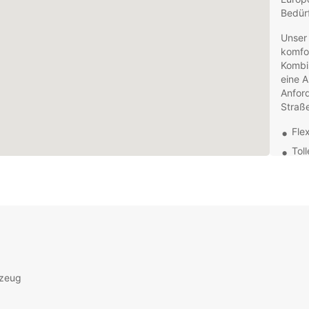
Bedürf
Unser
komfo
Kombi
eine A
Anford
Straß
Fle
Tol
Umf
Mie
Ein
Effi
Zus
Nav
Unser 
rzeug
Verfüg
Fahrze