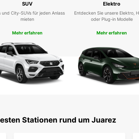
Ihre Z
SUV
Elektro
um Ihr
 und City-SUVs für jeden Anlass
Entdecken Sie unsere Elektro, H
zu ma
mieten
oder Plug-in Modelle
Besuc
warum
Mehr erfahren
Mehr erfahren
Autove
Sie au
testen Stationen rund um Juarez