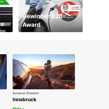
Gewinner B2B-
te
Award
1. Platz ÖGVS B2B-Award
Europcar Standort
Innsbruck
Mehr +