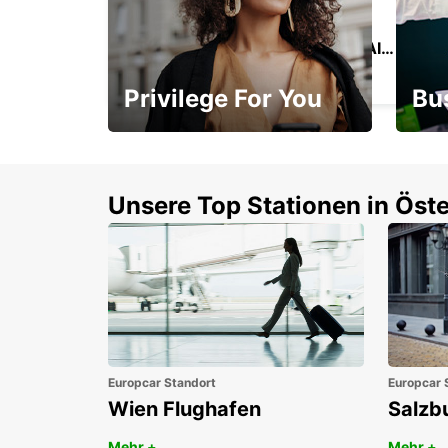
MAZATLAN INTERNATIONAL AIRPORT
MAZATLAN - MEXICO
Privilege For You
Bu
Mitgliedschaft mit
1. P
Vorteilen
Unsere Top Stationen in Öste
Europcar Standort
Europcar 
Wien Flughafen
Salzb
Mehr +
Mehr +