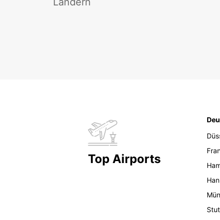
Ländern
Deu
Düs
Fran
Top Airports
Ham
Han
Mün
Stut