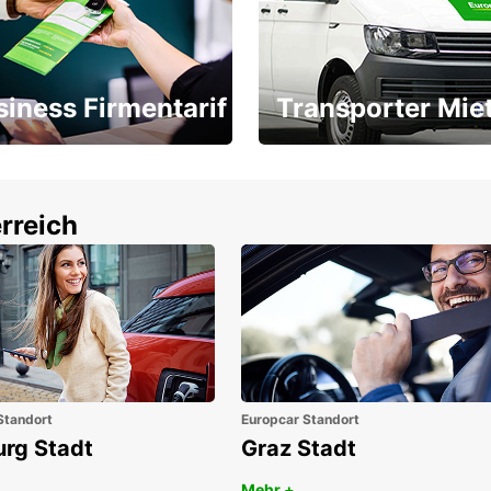
siness Firmentarif
Transporter Mie
Ihr Transporter für jeden
latz ÖGVS B2B-Award
Bedarf
rreich
Standort
Europcar Standort
urg Stadt
Graz Stadt
Mehr +