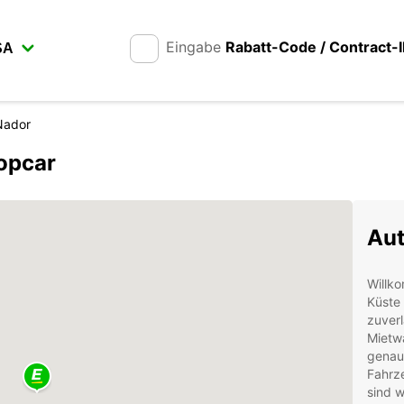
Eingabe
Rabatt-Code / Contract-
Nador
opcar
Aut
Willko
Küste
zuver
Mietw
genau 
Fahrz
sind w