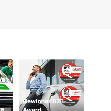
Gewinner B2B-
te
Award