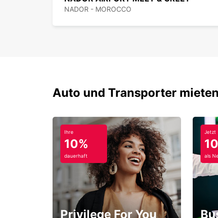
NADOR - MOROCCO
Auto und Transporter mieten
Ihre
Jetzt
10%
1
dauerhaft
als N
Privilege For You
Bu