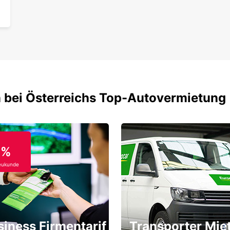
 bei Österreichs Top-Autovermietung
0%
eukunde
siness Firmentarif
Transporter Mie