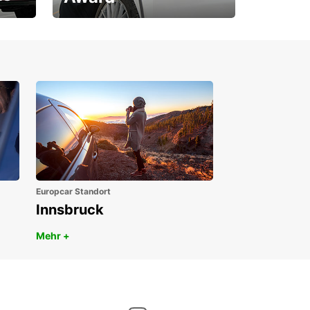
1. Platz ÖGVS B2B-Award
Europcar Standort
Innsbruck
Mehr +