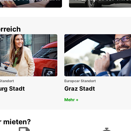
Ihr Transporter für jeden
latz ÖGVS B2B-Award
Bedarf
rreich
Standort
Europcar Standort
urg Stadt
Graz Stadt
Mehr +
r mieten?