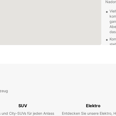
Nador
Vie
kom
gan
Abe
das
Kom
ste
Aus
Fra
Ein
ben
kön
Mie
Kur
Sta
rzeug
meh
Umg
SUV
Elektro
abh
Entde
 und City-SUVs für jeden Anlass
Entdecken Sie unsere Elektro, H