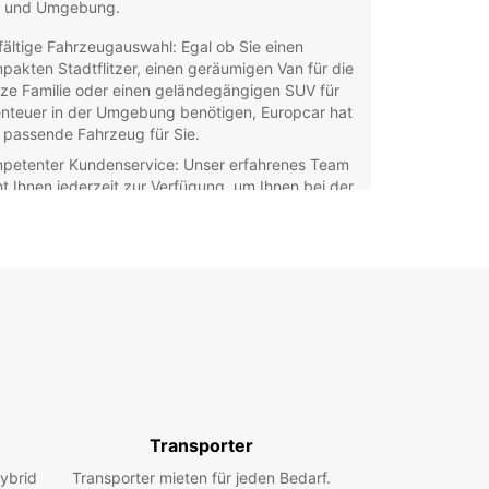
 und Umgebung.
lfältige Fahrzeugauswahl: Egal ob Sie einen
pakten Stadtflitzer, einen geräumigen Van für die
ze Familie oder einen geländegängigen SUV für
nteuer in der Umgebung benötigen, Europcar hat
 passende Fahrzeug für Sie.
petenter Kundenservice: Unser erfahrenes Team
ht Ihnen jederzeit zur Verfügung, um Ihnen bei der
wahl des richtigen Mietwagens und bei allen
gen rund um Ihre Buchung zu helfen.
fache Buchung: Mit unserem
utzerfreundlichen Online-Buchungssystem
nen Sie schnell und unkompliziert Ihren
twagen in Nador reservieren, egal ob für einen
ztrip oder einen längeren Aufenthalt.
ndorte in der Nähe: Europcar verfügt über
rere bequem gelegene Stationen in Nador und
ebung, so dass Sie Ihren Mietwagen problemlos
olen und zurückgeben können.
Transporter
cken Sie Nador und die umliegenden
ybrid
Transporter mieten für jeden Bedarf.