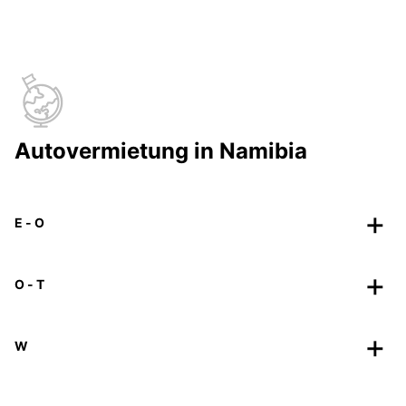
Autovermietung in Namibia
E - O
O - T
W