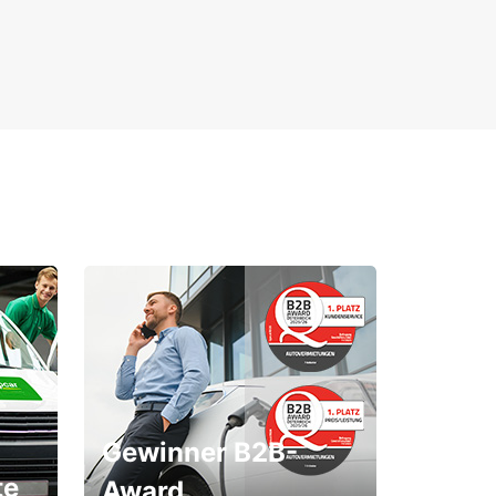
Gewinner B2B-
te
Award