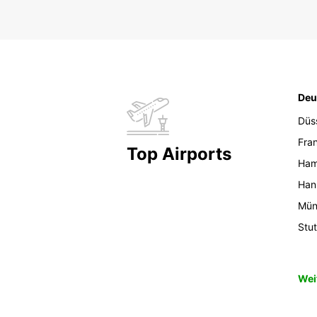
Deu
Düs
Fran
Top Airports
Ham
Han
Mün
Stut
Wei