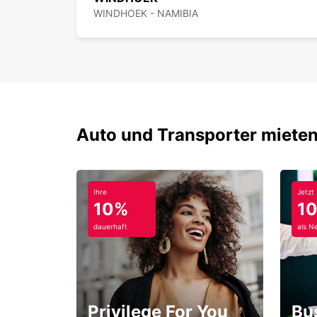
WINDHOEK - NAMIBIA
Auto und Transporter mieten
Ihre
Jetzt
10%
1
dauerhaft
als N
Privilege For You
Bu