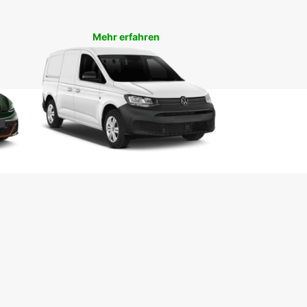
hen Sie das Nationalmuseum, den Heroes' Acre
en Markt im Stadtzentrum, alles mit bequemer
tät von Europcar.
Mehr erfahren
hen Sie noch heute Ihren
twagen in Windhoek
wenden Sie keine Zeit und sichern Sie sich jetzt
 Mietwagen von Europcar in Windhoek. Wir freuen
rauf, Ihre Reise durch Namibia unvergesslich zu
n.