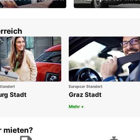
Ihr Transporter für jeden
latz ÖGVS B2B-Award
Bedarf
rreich
Standort
Europcar Standort
urg Stadt
Graz Stadt
Mehr +
r mieten?