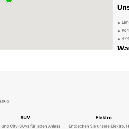
Uns
Limo
Kom
4x4
Wa
Unsere
Seite,
Anford
auf Qu
Ent
rzeug
Eur
SUV
Elektro
Erkun
Windh
 und City-SUVs für jeden Anlass
Entdecken Sie unsere Elektro, H