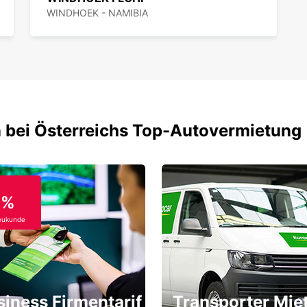
WINDHOEK - NAMIBIA
 bei Österreichs Top-Autovermietung
0%
eukunde
siness Firmentarif
Transporter Mie