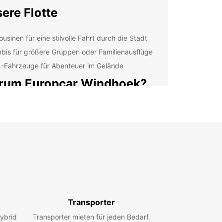
ere Flotte
usinen für eine stilvolle Fahrt durch die Stadt
bis für größere Gruppen oder Familienausflüge
-Fahrzeuge für Abenteuer im Gelände
rum Europcar Windhoek?
 lokalen Partner und Experten stehen Ihnen zur
 um sicherzustellen, dass Ihr Mietwagen Ihren
erungen entspricht. Mit Europcar können Sie sich
alität, Komfort und Zuverlässigkeit verlassen.
decken Sie Windhoek mit
opcar
Transporter
den Sie die Sehenswürdigkeiten und Klänge von
oek mit einem Mietwagen von Europcar.
ybrid
Transporter mieten für jeden Bedarf.