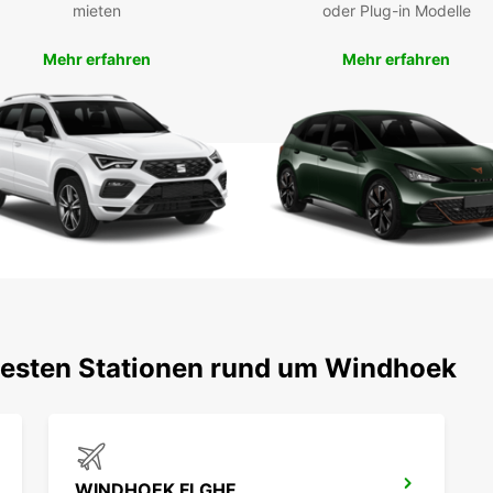
Besuc
mieten
oder Plug-in Modelle
und d
Mobili
Mehr erfahren
Mehr erfahren
Buc
Mie
Versch
Ihren
uns da
mache
testen Stationen rund um Windhoek
WINDHOEK FLGHF