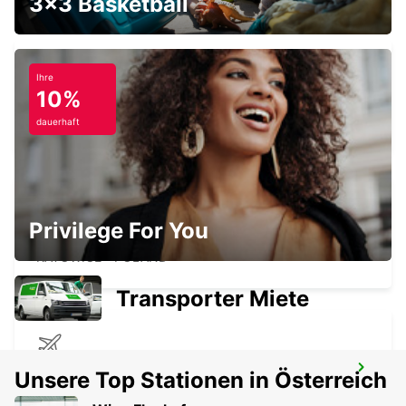
3x3 Basketball
Ihre
10%
POZNAN ZENTRUM HOTEL MERCURE
POZNAN - POLAND
dauerhaft
Privilege For You
HOTEL VIENNA HOUSE
KATOWICE - POLAND
Transporter Miete
POZNAN FLGHF
Unsere Top Stationen in Österreich
POZNAN - POLAND