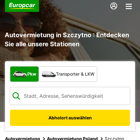
Autovermietung in Szczytno : Entdecken
Sie alle unsere Stationen
Welche Art von Fahrzeug?
Pkw
Transporter & LKW
Abholort auswählen
Autovermietung
Autovermietung Poland
Szczytno