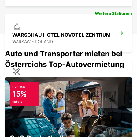
Weitere Stationen
WARSCHAU HOTEL NOVOTEL ZENTRUM
WARSAW - POLAND
Auto und Transporter mieten bei
Österreichs Top-Autovermietung
FLUGHAFEN BYDGOSZCZ
BYDGOSZCZ - BIALE BLOTA - POLAND
Nur jetzt
15%
Rabatt
KATOWICE FLGHF
OZAROWICE - POLAND